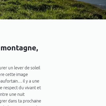
a montagne,
urer un lever de soleil
ère cette image
eaufortain… il y a une
e respect du vivant et
entre une nuit
égrer dans ta prochaine