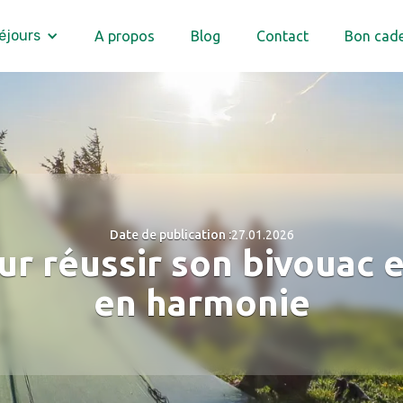
éjours
A propos
Blog
Contact
Bon cad
Date de publication :
27.01.2026
ur réussir son bivouac
en harmonie