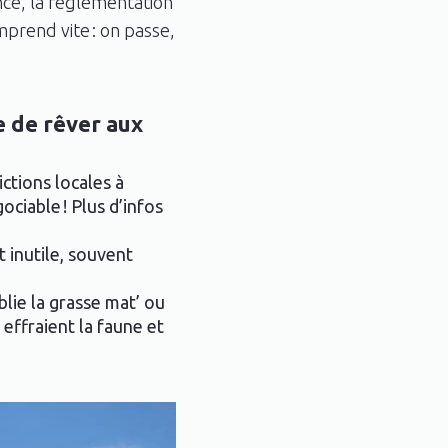
nce, la réglementation
omprend vite : on passe,
e de rêver aux
ictions locales à
ociable ! Plus d’infos
t inutile, souvent
lie la grasse mat’ ou
l effraient la faune et