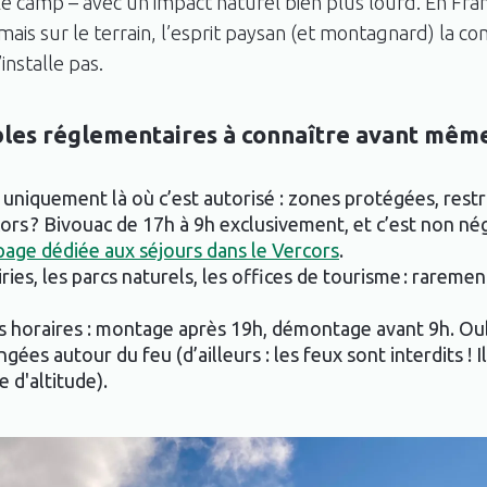
le camp – avec un impact naturel bien plus lourd. En Fra
, mais sur le terrain, l’esprit paysan (et montagnard) la c
installe pas.
les réglementaires à connaître avant mêm
e uniquement là où c’est autorisé : zones protégées, restr
cors ? Bivouac de 17h à 9h exclusivement, et c’est non nég
page dédiée aux séjours dans le Vercors
.
ries, les parcs naturels, les offices de tourisme : raremen
es horaires : montage après 19h, démontage avant 9h. Oub
gées autour du feu (d’ailleurs : les feux sont interdits ! I
e d'altitude).