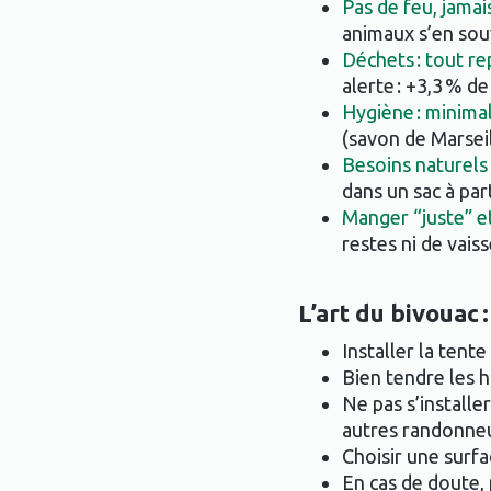
Pas de feu, jamai
animaux s’en souv
Déchets : tout re
alerte : +3,3 % 
Hygiène : minimal
(savon de Marseill
Besoins naturels 
dans un sac à par
Manger “juste” et
restes ni de vaiss
L’art du bivouac 
Installer la tente
Bien tendre les h
Ne pas s’installe
autres randonneu
Choisir une surfa
En cas de doute, 