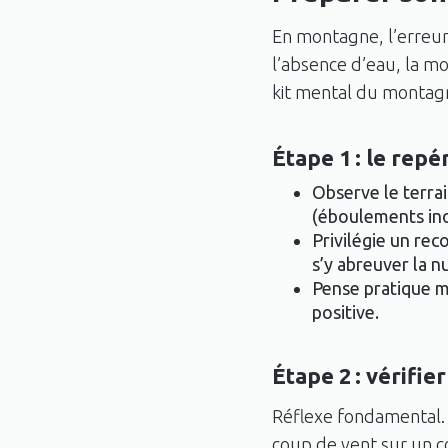
En montagne, l’erreur 
l’absence d’eau, la mo
kit mental du montagn
Étape 1 : le repé
Observe le terrai
(éboulements inop
Privilégie un rec
s’y abreuver la nu
Pense pratique ma
positive.
Étape 2 : vérifie
Réflexe fondamental. 
coup de vent sur un co