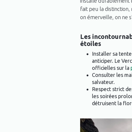
installe durablement 
fait peu la distinction
on émerveille, on ne s’
Les incontournab
étoiles
Installer sa tent
anticiper. Le Ver
officielles sur la
Consulter les mai
salvateur.
Respect strict d
les soirées prolon
détruisent la flor