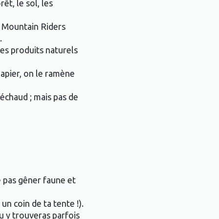
êt, le sol, les
 Mountain Riders
.
des produits naturels
papier, on le ramène
 réchaud ; mais pas de
e pas gêner faune et
un coin de ta tente !).
u y trouveras parfois