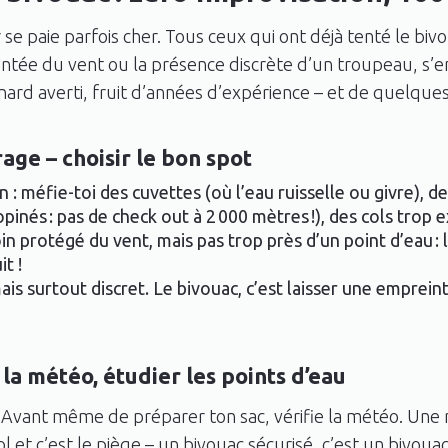
se paie parfois cher. Tous ceux qui ont déjà tenté le bivo
ntée du vent ou la présence discrète d’un troupeau, s’en
ard averti, fruit d’années d’expérience – et de quelques
rage – choisir le bon spot
n : méfie-toi des cuvettes (où l’eau ruisselle ou givre), d
inés : pas de check out à 2 000 mètres !), des cols trop e
oin protégé du vent, mais pas trop près d’un point d’eau :
it !
is surtout discret. Le bivouac, c’est laisser une empreint
r la météo, étudier les points d’eau
Avant même de préparer ton sac, vérifie la météo. Une 
l et c’est le piège – un bivouac sécurisé, c’est un bivoua