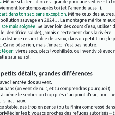
s.
Même si la tentation est grande pour une veillée – la for
iennent longtemps après toi (et l’amende aussi !).
part dans ton sac, sans exception.
Même ceux des autres.
de pollution sauvage en 2024… La montagne mérite mieux
iste mais soignée.
Se laver loin des cours d’eau, utiliser 
e, dentifrice solide), jamais directement dans la rivière.
:
à distance respectable des eaux, dans un petit trou ; le 
t. Ça ne pèse rien, mais l’impact n’est pas neutre.
 léger :
vivres secs, plats lyophilisés, ou inventivité avec
elle sale au sol.
: petits détails, grandes différences
 avec l’entrée dos au vent.
aubans (un vent de nuit, et tu comprendras pourquoi !).
r à même le sentier ou trop près d’un point d’eau, pour n
rs matinaux.
ce stable, pas trop en pente (ou tu finira compressé dans 
privilégier les bivouacs proches des refuges autorisés – t