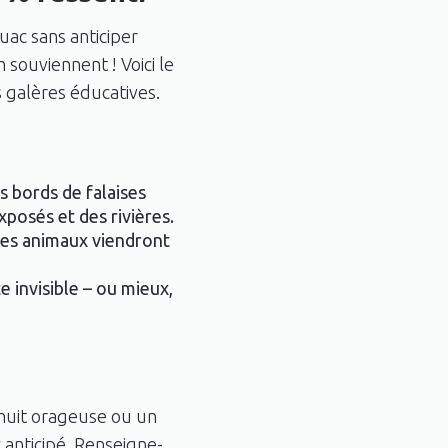
uac sans anticiper
 souviennent ! Voici le
 galères éducatives.
es bords de falaises
xposés et des rivières.
 les animaux viendront
e invisible – ou mieux,
nuit orageuse ou un
c anticipé. Renseigne-