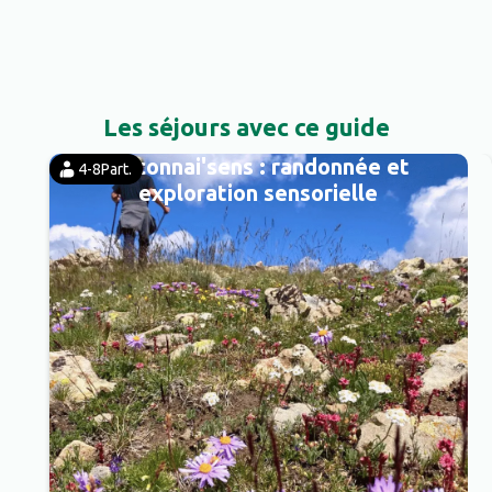
Les séjours avec ce guide
Reconnai'sens : randonnée et
4-8
Part.
exploration sensorielle